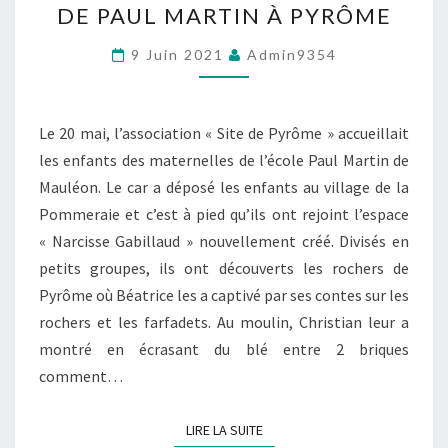
DE PAUL MARTIN À PYRÔME
MATERNELLES
DE
9 Juin 2021
Admin9354
PAUL
MARTIN
À
Le 20 mai, l’association « Site de Pyrôme » accueillait
PYRÔME
les enfants des maternelles de l’école Paul Martin de
Mauléon. Le car a déposé les enfants au village de la
Pommeraie et c’est à pied qu’ils ont rejoint l’espace
« Narcisse Gabillaud » nouvellement créé. Divisés en
petits groupes, ils ont découverts les rochers de
Pyrôme où Béatrice les a captivé par ses contes sur les
rochers et les farfadets. Au moulin, Christian leur a
montré en écrasant du blé entre 2 briques
comment…
LIRE LA SUITE
LIRE LA SUITE