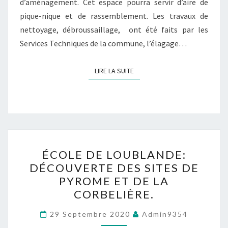
d’aménagement. Cet espace pourra servir d’aire de
pique-nique et de rassemblement. Les travaux de
nettoyage, débroussaillage, ont été faits par les
Services Techniques de la commune, l’élagage…
LIRE LA SUITE
LIRE LA SUITE
ÉCOLE
ÉCOLE DE LOUBLANDE:
DE
DÉCOUVERTE DES SITES DE
LOUBLANDE:
PYROME ET DE LA
DÉCOUVERTE
CORBELIÈRE.
DES
SITES
29 Septembre 2020
Admin9354
DE