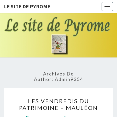
LE SITE DE PYROME
Toggl
LE SITE
Le Pays
Des
Farfadets
DE
PYROME
Archives De
Author:
Admin9354
LES
LES VENDREDIS DU
VENDREDIS
PATRIMOINE – MAULÉON
DU
PATRIMOINE