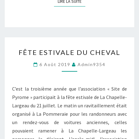
LIRE LA SUITE
LIRE LA SUITE
FÊTE
FÊTE ESTIVALE DU CHEVAL
ESTIVALE
DU
6 Août 2019
Admin9354
CHEVAL
C’est la troisième année que l’association « Site de
Pyrome » participait à la fête estivale de La Chapelle-
Largeau du 21 juillet. Le matin un ravitaillement était
organisé à La Pommeraie pour les randonneurs avec
un rendez-vous de voitures anciennes, celles
pouvaient ramener à La Chapelle-Largeau les
personnes le désirant. L’après-midi, l’association