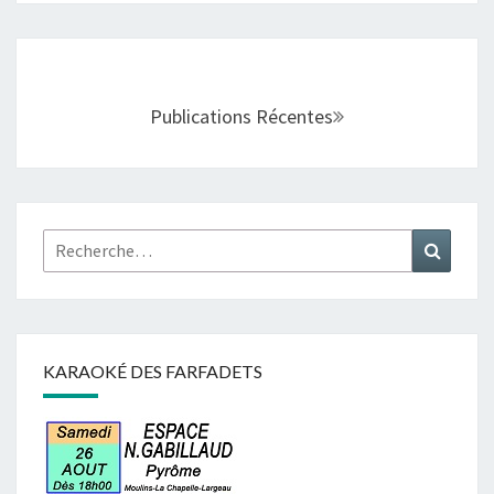
Navigation
au
sein
Publications Récentes
des
articles
Rechercher :
Recher
KARAOKÉ DES FARFADETS