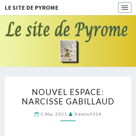
LE SITE DE PYROME
Togg
navig
LE SITE
Le Pays
Des
Farfadets
DE
PYROME
NOUVEL
NOUVEL ESPACE:
ESPACE:
NARCISSE GABILLAUD
NARCISSE
GABILLAUD
1 Mai 2021
Admin9354