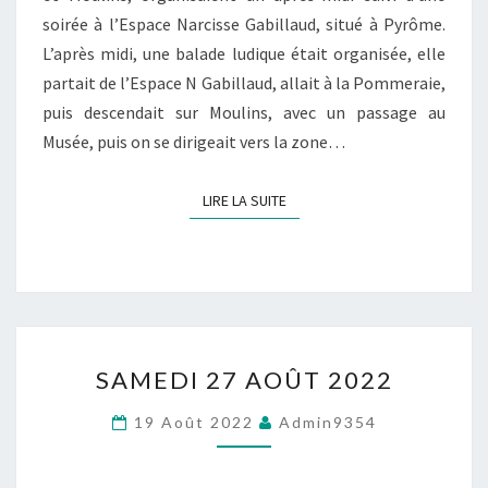
soirée à l’Espace Narcisse Gabillaud, situé à Pyrôme.
L’après midi, une balade ludique était organisée, elle
partait de l’Espace N Gabillaud, allait à la Pommeraie,
puis descendait sur Moulins, avec un passage au
Musée, puis on se dirigeait vers la zone…
LIRE LA SUITE
LIRE LA SUITE
SAMEDI
SAMEDI 27 AOÛT 2022
27
AOÛT
19 Août 2022
Admin9354
2022