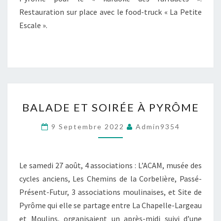
Restauration sur place avec le food-truck « La Petite
Escale ».
BALADE
BALADE ET SOIRÉE À PYRÔME
ET
SOIRÉE
9 Septembre 2022
Admin9354
À
PYRÔME
Le samedi 27 août, 4 associations : L’ACAM, musée des
cycles anciens, Les Chemins de la Corbelière, Passé-
Présent-Futur, 3 associations moulinaises, et Site de
Pyrôme qui elle se partage entre La Chapelle-Largeau
et Moulins, organisaient un après-midi suivi d’une