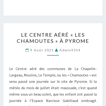
LE
LE CENTRE AÉRÉ « LES
CENTRE
CHAMOUTES » À PYROME
AÉRÉ
« LES
9 Août 2021
Admin9354
CHAMOUTES »
À
PYROME
Le Centre aéré des communes de La Chapelle-
Largeau, Moulins, Le Temple, ou les « Chamoutes » est
venu passé une journée sur le site de Pyrome. Si la
météo du mois de juillet était maussade, c’est quand
même sous un beau soleil, que les enfant ont passé la
journée à l’Espace Narcisse Gabillaud ombragé.