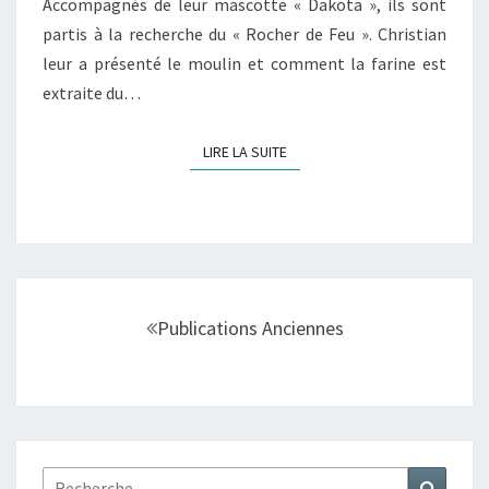
Accompagnés de leur mascotte « Dakota », ils sont
partis à la recherche du « Rocher de Feu ». Christian
leur a présenté le moulin et comment la farine est
extraite du…
LIRE LA SUITE
LIRE LA SUITE
Navigation
au
Publications Anciennes
sein
des
articles
Rechercher :
Recher