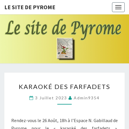
LE SITE DE PYROME
Togg
navig
LE SITE
Le Pays
Des
Farfadets
DE
PYROME
KARAOKÉ
KARAOKÉ DES FARFADETS
DES
FARFADETS
3 Juillet 2023
Admin9354
Rendez-vous le 26 Août, 18h à l’Espace N. Gabillaud de
Pyrome pour le « karaoké des farfadets ».